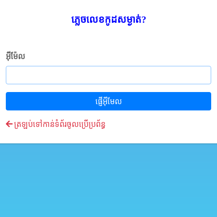
ភ្លេចលេខកូដសម្ងាត់?
អ៊ីម៉ែល
ផ្ញើអ៊ីមែល
ត្រឡប់ទៅកាន់ទំព័រចូលប្រើប្រព័ន្ធ